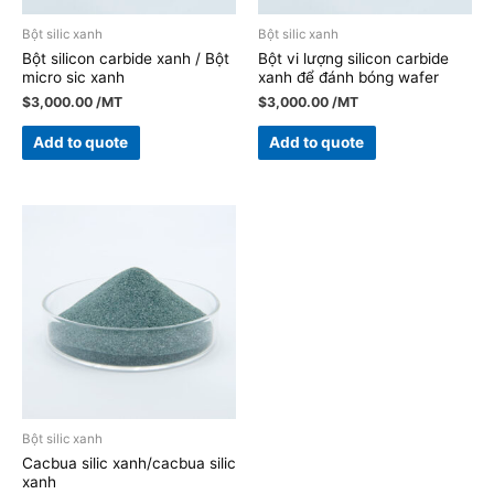
Bột silic xanh
Bột silic xanh
Bột silicon carbide xanh / Bột
Bột vi lượng silicon carbide
micro sic xanh
xanh để đánh bóng wafer
$
3,000.00
/MT
$
3,000.00
/MT
Add to quote
Add to quote
Bột silic xanh
Cacbua silic xanh/cacbua silic
xanh