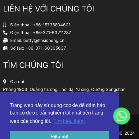
LIÊN HỆ VỚI CHÚNG TÔI
Điện thoại: +86-15738804601
Điện thoại: +86-371-63211287
Email:
betty@hnsicheng.cn
Số fax: +86-371-60305637
TÌM CHÚNG TÔI
Địa chỉ
Phòng 1903, Quảng trường Thời đại Yaxing, Đường Songshan
South, Trịnh Châu, Trung Quốc
Trang web này sử dụng cookie để đảm bảo
Sơ đồ trang web
bạn có được trải nghiệm tốt nhất trên trang
web của chúng tôi.
Tìm hiểu thêm
© Công ty TNHH Công nghệ mài mòn Henan Sicheng 2010-2024
Hiểu rồi!
Bảo lưu mọi quyền.